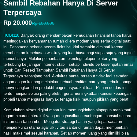
Sambil Rebahan Hanya Di Server
Terpercaya
Rp 20.000
Rp 100.000
HOBI118
Banyak orang mendambakan kemudahan finansial tanpa harus
meninggalkan kenyamanan rumah di era modern yang serba digital saat
ini. Fenomena bekerja secara fleksibel kini semakin diminati karena
memberikan kebebasan waktu yang luar biasa bagi siapa saja yang ingin
mencobanya. Melalui pemanfaatan teknologi telepon pintar yang
terhubung ke jaringan internet stabil, setiap individu berkesempatan emas
untuk Cari Rezeki Tambahan Sambil Rebahan Hanya Di Server
Terpercaya sepanjang hari. Aktivitas santai tersebut tidak lagi sekadar
angan-angan kosong melainkan sebuah realitas baru yang terbukti sangat
menyenangkan dan produktif bagi masyarakat luas. Pilihan cerdas ini
tentu menjadi solusi paling efektif guna meningkatkan kondisi keuangan
pribadi tanpa menguras banyak tenaga fisik maupun pikiran yang berat.
Kemudahan akses digital masa kini memungkinkan siapapun menikmati
ragam hiburan interaktif yang menghasilkan keuntungan finansial secara
instan dan tanpa ribet. Mengatur strategi harian yang tepat sasaran
menjadi kunci utama agar aktivitas santai di rumah dapat memberikan
hasil maksimal sesuai harapan. Setiap momen luang yang dimiliki bisa