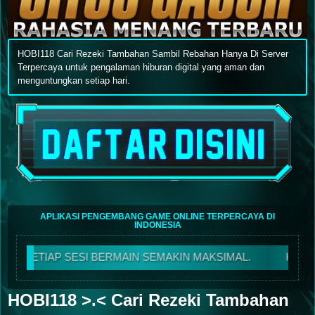
HOBI118 Cari Rezeki Tambahan Sambil Rebahan Hanya Di Server
Terpercaya untuk pengalaman hiburan digital yang aman dan
menguntungkan setiap hari.
APLIKASI PENGEMBANG GAME ONLINE TERPERCAYA DI
INDONESIA
MAIN SEMAKIN MAKSIMAL.
HOBI118 TAMPIL SEBAGAI
HOBI118 >.< Cari Rezeki Tambahan