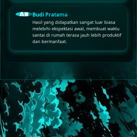
👸🏿
Budi Pratama
Hasil yang didapatkan sangat luar biasa
melebihi ekspektasi awal, membuat waktu
santai di rumah terasa jauh lebih produktif
dan bermanfaat.