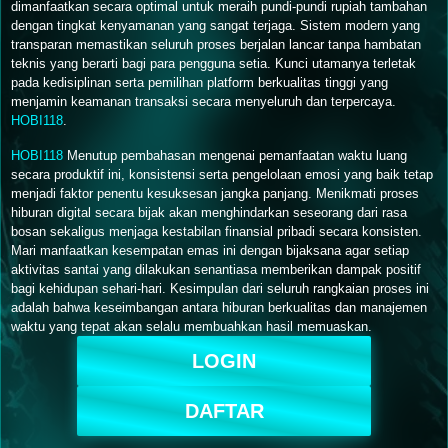
dimanfaatkan secara optimal untuk meraih pundi-pundi rupiah tambahan
dengan tingkat kenyamanan yang sangat terjaga. Sistem modern yang
transparan memastikan seluruh proses berjalan lancar tanpa hambatan
teknis yang berarti bagi para pengguna setia. Kunci utamanya terletak
pada kedisiplinan serta pemilihan platform berkualitas tinggi yang
menjamin keamanan transaksi secara menyeluruh dan terpercaya.
HOBI118
.
HOBI118
Menutup pembahasan mengenai pemanfaatan waktu luang
secara produktif ini, konsistensi serta pengelolaan emosi yang baik tetap
menjadi faktor penentu kesuksesan jangka panjang. Menikmati proses
hiburan digital secara bijak akan menghindarkan seseorang dari rasa
bosan sekaligus menjaga kestabilan finansial pribadi secara konsisten.
Mari manfaatkan kesempatan emas ini dengan bijaksana agar setiap
aktivitas santai yang dilakukan senantiasa memberikan dampak positif
bagi kehidupan sehari-hari. Kesimpulan dari seluruh rangkaian proses ini
adalah bahwa keseimbangan antara hiburan berkualitas dan manajemen
waktu yang tepat akan selalu membuahkan hasil memuaskan.
LOGIN
DAFTAR